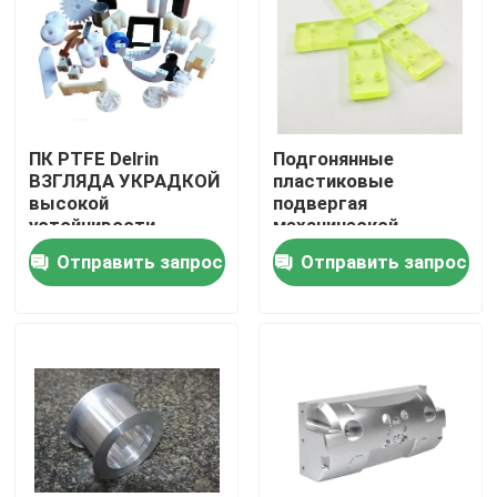
ПК PTFE Delrin
Подгонянные
ВЗГЛЯДА УКРАДКОЙ
пластиковые
высокой
подвергая
устойчивости
механической
±0.01mm
обработке части -
Отправить запрос
Отправить запрос
промышленный
оплата T/T приняла
Дом
Продукты
VR - шоу