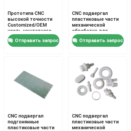
Прототипа CNC
CNC подвергал
О нас
высокой точности
пластиковые части
Customized/OEM
механической
часть нештатного
обработке для
Путешествие фабрики
подвергая
промышленных
Отправить запрос
Отправить запрос
механической
применений
обработке
OEM/ODM доступных
Проверка качества
Свяжитесь мы
Новости
Случаи
CNC подвергал
CNC подвергал
подгонянные
пластиковые части
пластиковые части
механической
Cnc точности подвергал части механической обраб