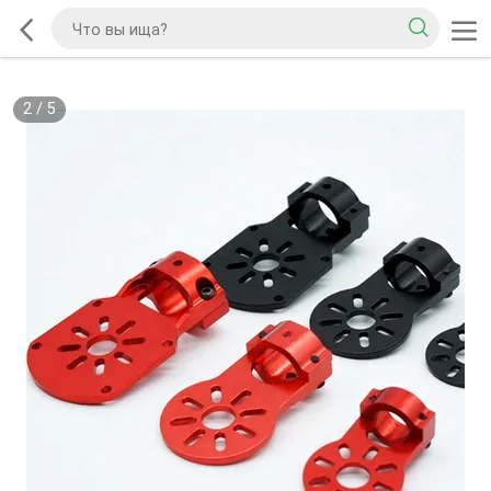
2
/
5