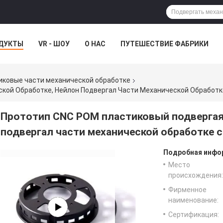
ДУКТЫ
VR - ШОУ
О НАС
ПУТЕШЕСТВИЕ ФАБРИКИ
иковые части механической обработке
Прототип CNC POM пластиковый подвергая
подвергал части механической обработке 
Подробная инфор
Место
происхождения:
Фирменное
наименование:
Сертификация: