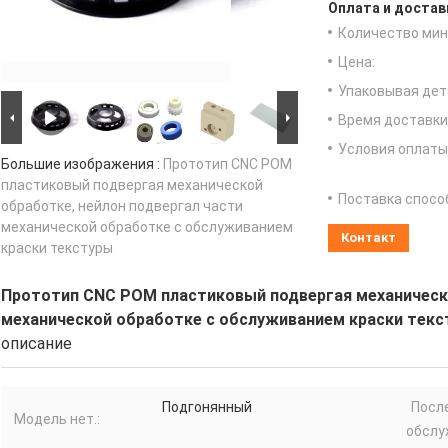
Оплата и достав
Количество мин 
Цена:
Упаковывая дет
Время доставки
Условия оплаты
Большие изображения :
Прототип CNC POM
пластиковый подвергая механической
Поставка спосо
обработке, нейлон подвергал части
механической обработке с обслуживанием
Контакт
краски текстуры
Прототип CNC POM пластиковый подвергая механическо
механической обработке с обслуживанием краски тек
описание
Подгонянный
Посл
Модель нет.:
обслу