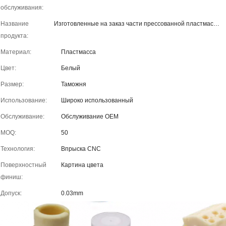
обслуживания:
Название
Изготовленные на заказ части прессованной пластмассы впрыски
продукта:
Материал:
Пластмасса
Цвет:
Белый
Размер:
Таможня
Использование:
Широко использованный
Обслуживание:
Обслуживание OEM
MOQ:
50
Технология:
Впрыска CNC
Поверхностный
Картина цвета
финиш:
Допуск:
0.03mm