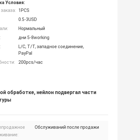
ка Условия:
заказа:
1PCS
0.5-3USD
али:
Нормальный
:
дни 5-8working
:
L/C, T/T, западное соединение,
PayPal
бности:
200pcs/час
й обработке, нейлон подвергал части
стуры
епродажное
Обслуживаний после продажи
живание: