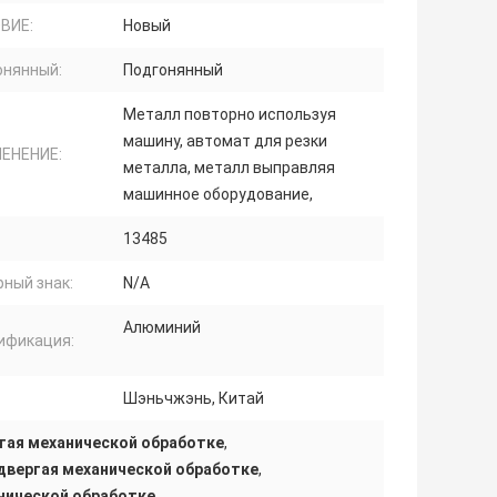
ВИЕ:
Новый
онянный:
Подгонянный
Металл повторно используя
машину, автомат для резки
ЕНЕНИЕ:
металла, металл выправляя
машинное оборудование,
13485
ный знак:
N/A
Алюминий
ификация:
Шэньчжэнь, Китай
гая механической обработке
,
двергая механической обработке
,
нической обработке