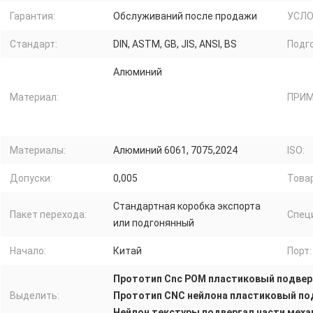
Гарантия:
Обслуживаний после продажи
УСЛО
Стандарт:
DIN, ASTM, GB, JIS, ANSI, BS
Подг
Алюминий
Материал:
ПРИМ
Материалы:
Алюминий 6061, 7075,2024
ISO:
Допуски:
0,005
Товар
Стандартная коробка экспорта
Пакет перехода:
Спец
или подгонянный
Начало:
Китай
Порт:
Прототип Cnc POM пластиковый подвер
Выделить:
Прототип CNC нейлона пластиковый по
Нейлон текстуры подвергал части меха