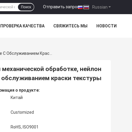
Отправить запрос
|
Russian
Поиск
ПРОВЕРКА КАЧЕСТВА
СВЯЖИТЕСЬ МЫ
НОВОСТИ
Прототип CNC POM Пластиковый Подвергая Механической Обработке, Нейлон Подвергал Части Механической Обработке С Обслуживанием Краски Текстуры
 механической обработке, нейлон
с обслуживанием краски текстуры
мация о продукте:
Китай
Customized
RoHS, ISO9001