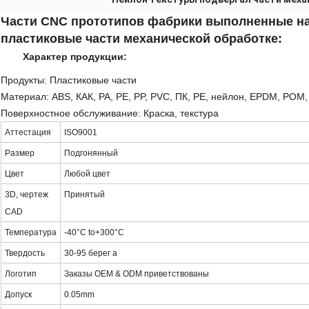
Части CNC прототипов фабрики выполненные на
пластиковые части механической обработке:
Характер продукции:
Продукты: Пластиковые части
Материал: ABS, КАК, PA, PE, PP, PVC, ПК, PE, нейлон, EPDM, POM, 
Поверхностное обслуживание: Краска, текстура
Аттестация
ISO9001
Размер
Подгонянный
Цвет
Любой цвет
3D, чертеж
Принятый
CAD
Температура
-40°C to+300°C
Твердость
30-95 берег a
Логотип
Заказы OEM & ODM приветствованы
Допуск
0.05mm