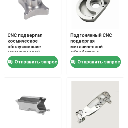
CNC подвергал
Подгонянный CNC
космическое
подвергая
обслуживание
механической
механической
обработке с
обработке частей
высокой точностью
Отправить запрос
Отправить запрос
OEM/ODM, измерение
измерения и Etc.
с CMM, оплату PayPal
Поверхностью
Заканчивать
Дом
Продукты
VR - шоу