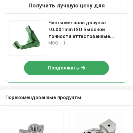
Получить лучшую цену для
Части металла допуска
±0.001mm ISO высокой
точности аттестованные
9001:2016 филируя
MOQ： 1
Продолжать
Порекомендованные продукты