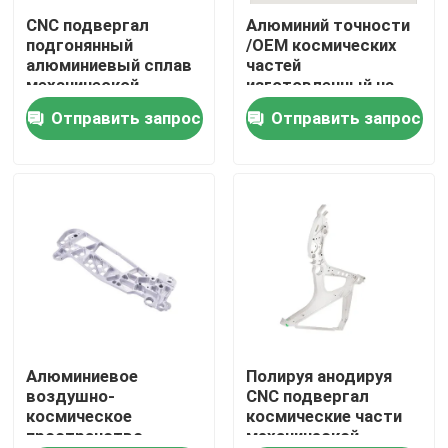
CNC подвергал
Алюминий точности
подгонянный
/OEM космических
О нас
алюминиевый сплав
частей
механической
изготовленный на
обработке
заказ/алюминиевый
Отправить запрос
Отправить запрос
Путешествие фабрики
космические части
CNC подвергли части
поставили морским
механической
путем грузить
обработке
Проверка качества
Свяжитесь мы
Новости
Случаи
Алюминиевое
Полируя анодируя
воздушно-
CNC подвергал
космическое
космические части
пространство
механической
Cnc точности подвергал части механической обраб