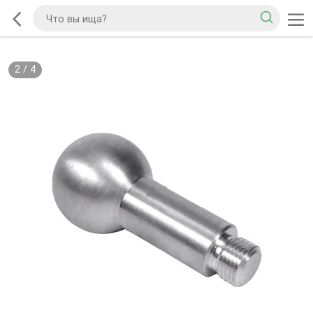
2
/
4