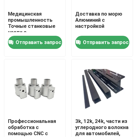
Медицинская
Доставка по морю
О нас
промышленность
Алюминий с
Точные станковые
настройкой
части с
Путешествие фабрики
анодирующей
Отправить запрос
Отправить запрос
поверхностью
Проверка качества
Свяжитесь мы
Новости
Случаи
Профессиональная
3k, 12k, 24k, части из
обработка с
углеродного волокна
помощью CNC с
для автомобилей,
Cnc точности подвергал части механической обраб