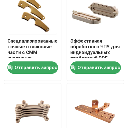
Специализированные
Эффективная
точные станковые
обработка с ЧПУ для
части с CMM
индивидуальных
инспекции
требований PDF
анодирующей
формат чертежа
Отправить запрос
Отправить запрос
поверхности
Дом
Продукты
VR - шоу