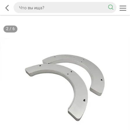
2
/
6