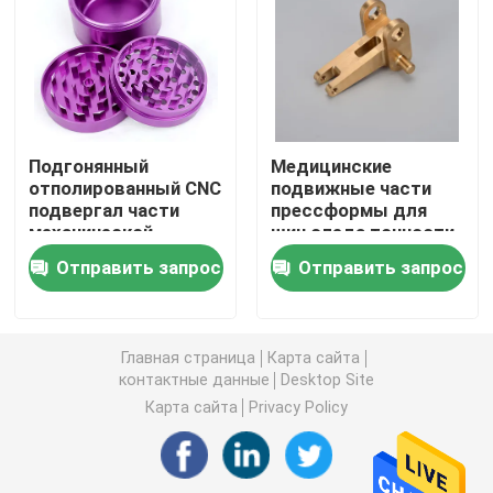
CNC подвергал пластиковые части механической о
CNC подвергал космические части механической о
Подгонянный
Медицинские
отполированный CNC
подвижные части
Керамические изделия точности
подвергал части
прессформы для
механической
шин следа точности
обработке точности
Parts/3D/Vertical для
Этап XYZ линейный
Отправить запрос
Отправить запрос
для медицинского
медицинской
оборудования
службы
Приспособления автоматизации
Главная страница
Карта сайта
контактные данные
Desktop Site
Компоненты точности медицинские
Карта сайта
Privacy Policy
Части робота металла