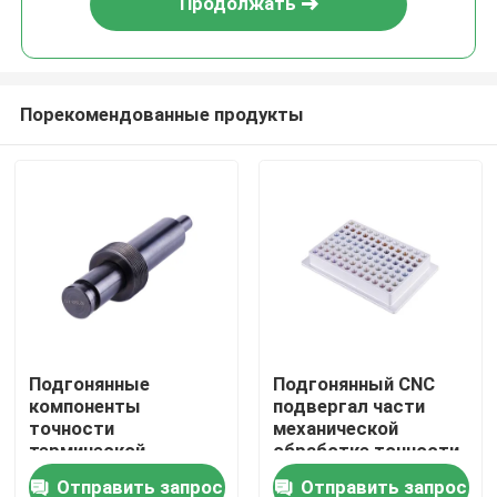
Продолжать
Порекомендованные продукты
Дом
Подгонянные
Подгонянный CNC
компоненты
подвергал части
Продукты
точности
механической
термической
обработке точности
обработки
для медицинского
Отправить запрос
Отправить запрос
VR - шоу
медицинские
оборудования -