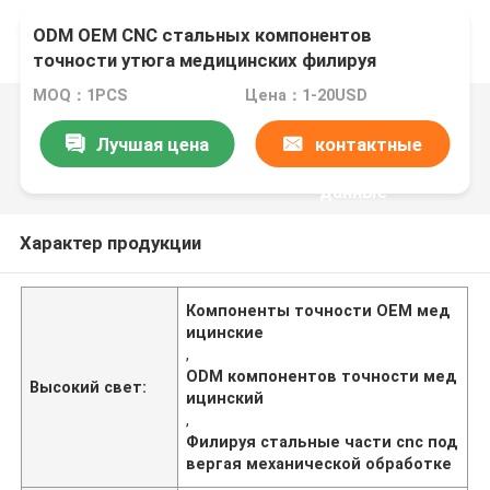
ODM OEM CNC стальных компонентов
точности утюга медицинских филируя
поворачивая подвергая механической
MOQ：1PCS
Цена：1-20USD
обработке
Лучшая цена
контактные
данные
Характер продукции
Компоненты точности OEM мед
ицинские
,
ODM компонентов точности мед
Высокий свет:
ицинский
,
Филируя стальные части cnc под
вергая механической обработке