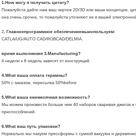
1.How могу я получить цитату?
Пожалуйста дайте нам ваш чертеж 2D/3D или ваши концепции, цита
она очень срочна, то пожалуйста уточняют ее в вашей электронно
2
. Главноепрограммное обеспечениемыиспользуем:
CATLA/UG/AUTO CAD/ROBCAD/DELMIA.
время выполнения 3.Manufacturing?
4 недели к 8 недель зависят от конструкций.
4.What ваша оплата термины?
50% с заказом, пересылка 50%before
5.What ваша ежемесячная возможность?
Мы можем произвести больше чем 40 наборов сваривая джигов и 
приспособлений.
6.What ваш путь упаковки?
Нормально мы пакуем прессформы с сумкой вакуума и деревянно