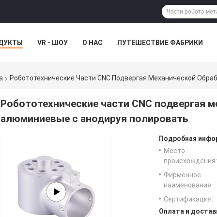
ДУКТЫ
VR - ШОУ
О НАС
ПУТЕШЕСТВИЕ ФАБРИКИ
а
Робототехнические Части CNC Подвергая Механической Обра
Робототехнические части CNC подвергая м
алюминиевые с анодируя полировать
Подробная инфор
Место
происхождения:
Фирменное
наименование:
Сертификация:
Оплата и достав