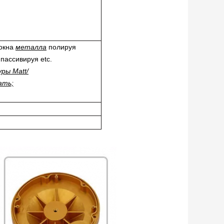
локна
металла
полируя
пассивируя etc.
ры Matt/
ать;