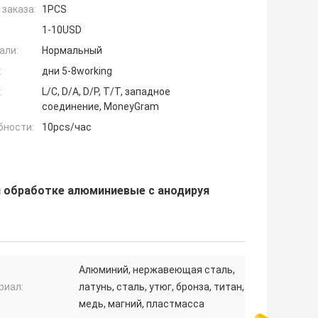
заказа:
1PCS
1-10USD
али:
Нормальный
:
дни 5-8working
:
L/C, D/A, D/P, T/T, западное
соединение, MoneyGram
бности:
10pcs/час
 обработке алюминиевые с анодируя
Алюминий, нержавеющая сталь,
риал:
латунь, сталь, утюг, бронза, титан,
медь, магний, пластмасса