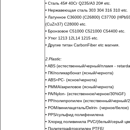
• Сталь 45# 40Cr Q235/A3 20# etc.
• Нержавеющая сталь 303 304 316 310 etc.
• Латунное C36000 (C26800) C37700 (HPb5
(CuZn37) C28000 etc.
• Бронзовое C51000 C521000 C54400 etc.
• Утюг 1213 12L14 1215 etc.
• Другие титан CarbonFiber etc магния.
2.Plastic:
• ABS (естественный/черный/пламя - retarda
• ПК/поликарбонат (ясный/чернота)
• ABS+PC- (ясное/чернота)
• PMMA/акриловое (ясный/чернота)
• PA/Nylon- (естественное/черное/30%GF)
• PP/полипропилен (естественный/черный/
• POM/винилацеталь/Delrin- (черное/белое)
• PPS/сульфид полифенилена
• Хлорид поливинила PVC/(белый/серый цв
• Политетрафторэтилен PTFE/