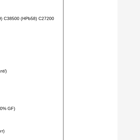
9) C38500 (HPb58) C27200
nt/)
20% GF)
ет)