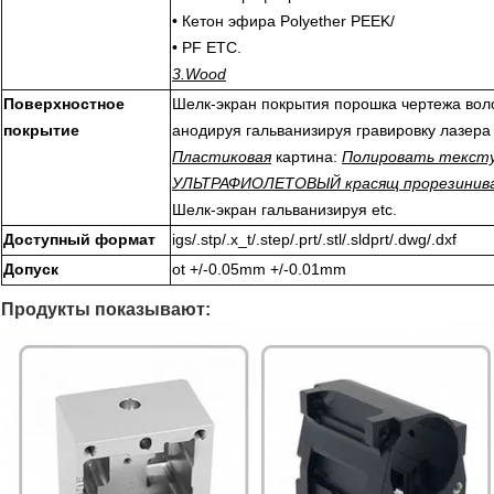
• Кетон эфира Polyether PEEK/
• PF ETC.
3.Wood
Поверхностное
Шелк-экран
покрытия порошка чертежа во
покрытие
анодируя гальванизируя гравировку лазера 
Пластиковая
картина:
Полировать тексту
УЛЬТРАФИОЛЕТОВЫЙ красящ прорезинив
Шелк-экран гальванизируя etc.
Доступный формат
igs/.stp/.x_t/.step/.prt/.stl/.sldprt/.dwg/.dxf
Допуск
ot +/-0.05mm +/-0.01mm
Продукты показывают: