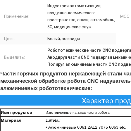
Индустрия автоматизации,
воздушно-космического
Применение:
MOQ:
пространства, связи, автомобиль,
5G, медицинские служ
Цвет:
Белый, все виды
Робототехнические части CNC подверг
Выделить:
Анодируя части CNC подвергая механи
Полируя алюминиевые части CNC подве
Части горячих продуктов нержавеющей стали ча
механической обработке робота CNC надуватель
алюминиевых робототехнические:
Характер про
Имя продуктов
Изготовленные на заказ части робота
Материал
1.Metal:
• Алюминиевые 6061 2A12 7075 6063 etc.