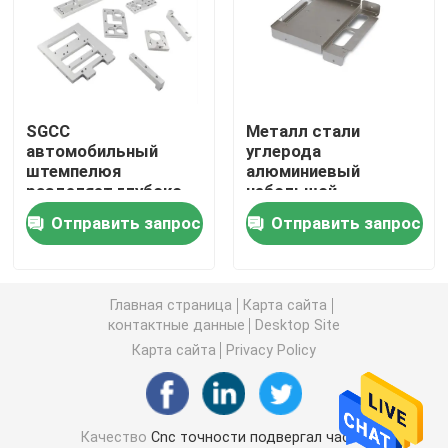
CNC подвергал пластиковые части механической о
CNC подвергал космические части механической о
SGCC
Металл стали
автомобильный
углерода
штемпелюя
алюминиевый
Керамические изделия точности
разделяет глубоко
небольшой
вычерченную
штемпелюя
Отправить запрос
Отправить запрос
высокую
точность частей для
Этап XYZ линейный
нестандартную
автомобиля
обработку
Приспособления автоматизации
Главная страница
Карта сайта
контактные данные
Desktop Site
Карта сайта
Privacy Policy
Компоненты точности медицинские
Части робота металла
Качество
Cnc точности подвергал части