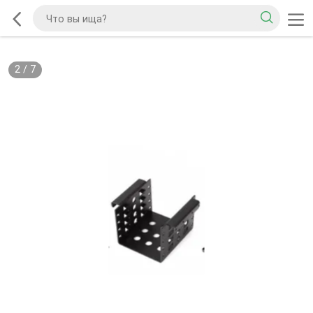
2
/
7