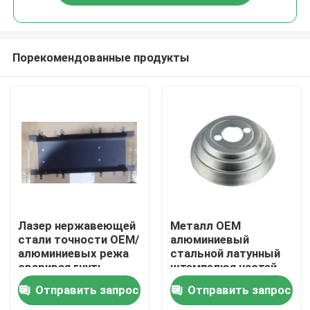
Порекомендованные продукты
Дом
Лазер нержавеющей
Металл OEM
стали точности OEM/
алюминиевый
алюминиевых режа
стальной латунный
Продукты
сваривая гнуть
штемпелюя частей
проштемпелеванный
освещать глубоко
Отправить запрос
Отправить запрос
пробивать
нарисованный
VR - шоу
штемпелюющ часть
штемпелюющ части