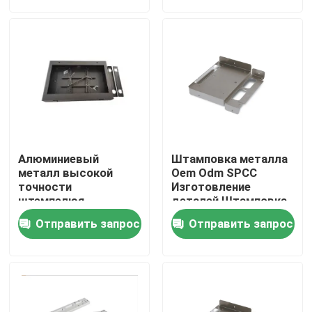
О нас
Путешествие фабрики
Проверка качества
Алюминиевый
Штамповка металла
Свяжитесь мы
металл высокой
Oem Odm SPCC
точности
Изготовление
штемпелюя
деталей Штамповка
покрытие порошка
Смешивание
Новости
Отправить запрос
Отправить запрос
стенного угольника
частей
Случаи
Cnc точности подвергал части механической обраб