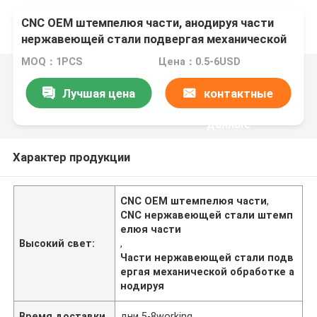
CNC OEM штемпелюя части, анодируя части
нержавеющей стали подвергая механической
обработке
MOQ：1PCS
Цена：0.5-6USD
Лучшая цена
контактные
данные
Характер продукции
CNC OEM штемпелюя части
,
CNC нержавеющей стали штемп
елюя части
Высокий свет:
,
Части нержавеющей стали подв
ергая механической обработке а
нодируя
Время доставки
дни 5-8working