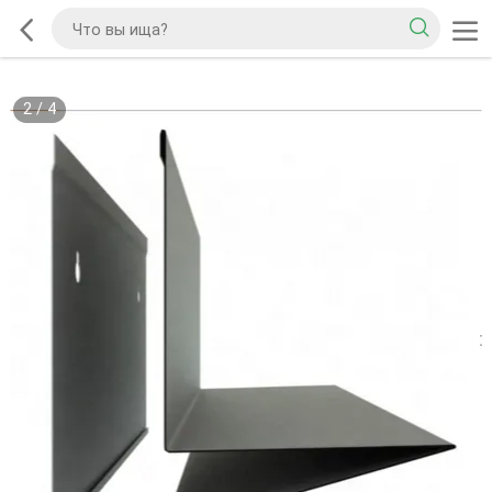
2
/
4