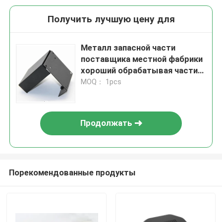
Получить лучшую цену для
Металл запасной части
поставщика местной фабрики
хороший обрабатывая части
изготовления металла части
MOQ： 1pcs
металлического листа
Продолжать
Порекомендованные продукты