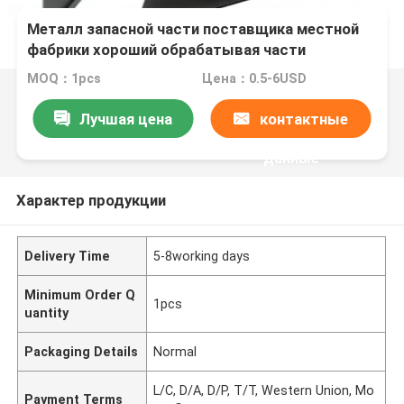
Металл запасной части поставщика местной
фабрики хороший обрабатывая части
изготовления металла части металлического
MOQ：1pcs
Цена：0.5-6USD
листа
Лучшая цена
контактные
данные
Характер продукции
Delivery Time
5-8working days
Minimum Order Q
1pcs
uantity
Packaging Details
Normal
L/C, D/A, D/P, T/T, Western Union, Mo
Payment Terms