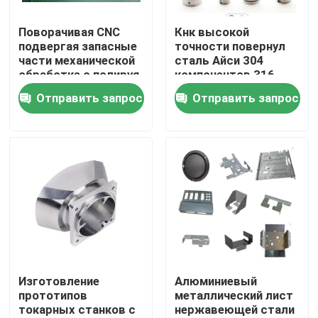
Поворачивая CNC
Кнк высокой
О нас
подвергая запасные
точности повернул
части механической
сталь Айси 304
обработке с полируя
компонентов 316
Путешествие фабрики
Удаление заусенцев
4140 обработка
Отправить запрос
Отправить запрос
финишем
завода 4130 валов
плакировкой Chrome
Проверка качества
Свяжитесь мы
Новости
Случаи
Изготовление
Алюминиевый
прототипов
металлический лист
токарных станков с
нержавеющей стали
Cnc точности подвергал части механической обраб