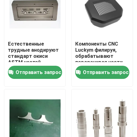
Естественные
Компоненты CNC
трудные анодируют
Luckym филируя,
стандарт окиси
обрабатывают
ASTM частей
поворачивая части
запасной части
на токарном станке
Отправить запрос
Отправить запрос
металла черный
для того чтобы
омеднять материал
магния
Дом
Продукты
VR - шоу